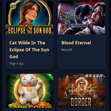
Cat Wilde In The
Blood Eternal
Eclipse Of The Sun
Betsoft
God
Play'n Go