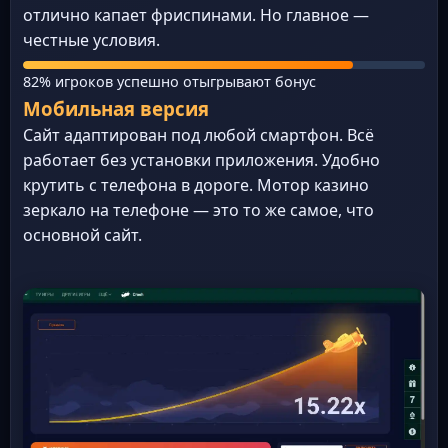
отлично капает фриспинами. Но главное —
честные условия.
82% игроков успешно отыгрывают бонус
Мобильная версия
Сайт адаптирован под любой смартфон. Всё
работает без установки приложения. Удобно
крутить с телефона в дороге. Мотор казино
зеркало на телефоне — это то же самое, что
основной сайт.